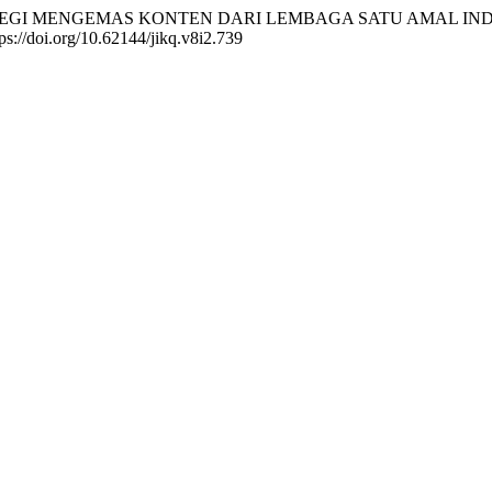
(2026). STRATEGI MENGEMAS KONTEN DARI LEMBAGA SATU AM
ttps://doi.org/10.62144/jikq.v8i2.739