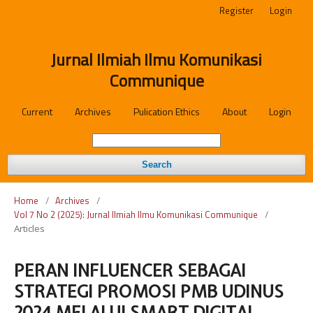
Register
Login
Jurnal Ilmiah Ilmu Komunikasi
Communique
Current
Archives
Pulication Ethics
About
Login
Search
Home
/
Archives
/
Vol 7 No 2 (2025): Jurnal Ilmiah Ilmu Komunikasi Communique
/
Articles
PERAN INFLUENCER SEBAGAI
STRATEGI PROMOSI PMB UDINUS
2024 MELALUI SMART DIGITAL