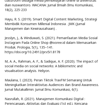
classroom sebagai media pembelajaran online di universitas
dian nuswantoro. WACANA: Jurnal Ilmiah Ilmu Komunikasi,
18(2), 225-233
Hayu, R. S. (2019). Smart Digital Content Marketing, Strategi
Membidik Konsumen Millenial Indonesia . JMK (Jurnal
Manajemen dan Kewirausahaan) .
Jesslyn, J., & Winduwati, S. (2021). Pemanfaatan Media Sosial
Instagram Pada Online Shop @ivoree.id dalam Memasarkan
Produk. Prologia, 5(1), 135–141.
https://doi.org/10.24912/pr.v5i1.8178
M, A. A., Rahman, A. F., & Sadique, A. F. (2020). The impact of
social media on social networks: A bibliometric and
visualisation analysis. Heliyon.
Maulana, I. (2023). Peran Tiktok TraxFM Semarang Untuk
Meningkatkan Interaktivitas Audiences dan Brand Awareness.
Jurnal Mutakallimin: Jurnal Ilmu Komunikasi, 6(1).
Nasrullah, R. (2021). Manajemen Komunikasi Digital :
Perencanaan, Aktivitas dan Evaluasi (1st ed.). Kencana