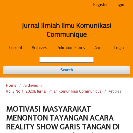
Register
Login
Jurnal Ilmiah Ilmu Komunikasi
Communique
Current
Archives
Pulication Ethics
About
Login
Search
Home
/
Archives
/
Vol 3 No 1 (2020): Jurnal Ilmiah Komunikasi Communique
/
Articles
MOTIVASI MASYARAKAT
MENONTON TAYANGAN ACARA
REALITY SHOW GARIS TANGAN DI